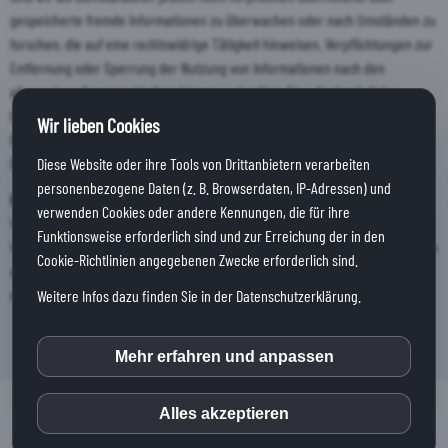
gespeicherte fremde Informationen zu überwachen oder nach Umständen zu
forschen, die auf eine rechtswidrige Tätigkeit hinweisen. Verpflichtungen zur
Entfernung oder Sperrung der Nutzung von Informationen nach den
allgemeinen Gesetzen bleiben hiervon unberührt. Eine diesbezügliche
Haftung ist jedoch erst ab dem Zeitpunkt der Kenntnis einer konkreten
Wir lieben Cookies
Rechtsverletzung möglich. Bei Bekanntwerden von entsprechenden
Rechtsverletzungen werden wir diese Inhalte umgehend entfernen.
Diese Website oder ihre Tools von Drittanbietern verarbeiten
personenbezogene Daten (z. B. Browserdaten, IP-Adressen) und
HAFTUNG FÜR LINKS:
verwenden Cookies oder andere Kennungen, die für ihre
Verweise und Links auf Webseiten Dritter liegen ausserhalb unseres
Funktionsweise erforderlich sind und zur Erreichung der in den
Verantwortungsbereichs Es wird jegliche Verantwortung für solche Webseiten
Cookie-Richtlinien angegebenen Zwecke erforderlich sind.
abgelehnt. Der Zugriff und die Nutzung solcher Webseiten erfolgen auf
eigene Gefahr des Nutzers oder der Nutzerin.
Weitere Infos dazu finden Sie in der Datenschutzerklärung.
Mehr erfahren und anpassen
inCMS
Alles akzeptieren
© 2025
Impressum
|
Datenschutz
|
Haftungsausschluss