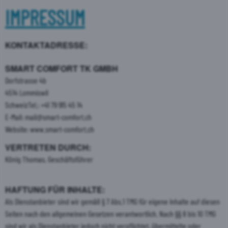
IMPRESSUM
KONTAKTADRESSE:
SMART COMFORT TK GMBH
Dorfstrasse 4b
4514 Lommiswil
SchweizTel.: +41 79 915 45 14
E-Mail:
mail@smart-comfort.ch
Website: www.smart-comfort.ch
VERTRETEN DURCH:
König Thomas, Geschäftsführer
HAFTUNG FÜR INHALTE:
Als Dienstanbieter sind wir gemäß § 7 Abs.1 TMG für eigene Inhalte auf diesen
Seiten nach den allgemeinen Gesetzen verantwortlich. Nach §§ 8 bis 10 TMG
sind wir als Dienstanbieter jedoch nicht verpflichtet, übermittelte oder